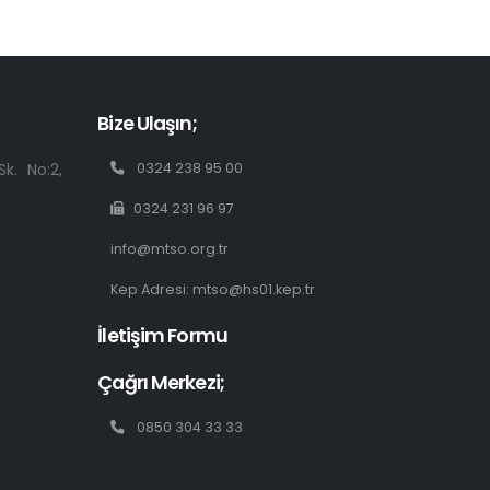
Bize Ulaşın;
k. No:2,
0324 238 95 00
0324 231 96 97
info@mtso.org.tr
Kep Adresi: mtso@hs01.kep.tr
İletişim Formu
Çağrı Merkezi;
0850 304 33 33