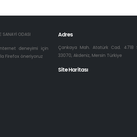
Adres
E SANAYİ ODASI
Çankaya Mah. Atatürk Cad. 4718 S
 internet deneyimi için
33070, Akdeniz, Mersin Türkiye
a Firefox öneriyoruz
Site Haritası