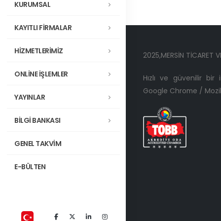
KURUMSAL
KAYITLI FİRMALAR
HİZMETLERİMİZ
2025,MERSİN TİCARET V
ONLİNE İŞLEMLER
Hızlı ve güvenilir bir
Google Chrome / Mozill
YAYINLAR
BİLGİ BANKASI
GENEL TAKVİM
E-BÜLTEN