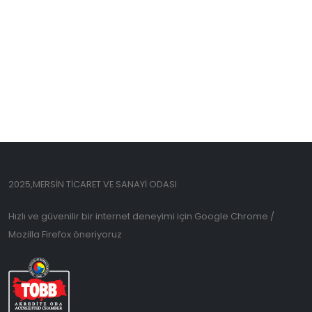
2025,MERSİN TİCARET VE SANAYİ ODASI
Hızlı ve güvenilir bir internet deneyimi için Google Chrome /
Mozilla Firefox öneriyoruz