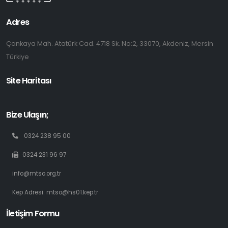
Adres
Çankaya Mah. Atatürk Cad. 4718 Sk. No:2, 33070, Akdeniz, Mersin
Türkiye
Site Haritası
Bize Ulaşın;
0324 238 95 00
0324 231 96 97
info@mtso.org.tr
Kep Adresi: mtso@hs01.kep.tr
İletişim Formu