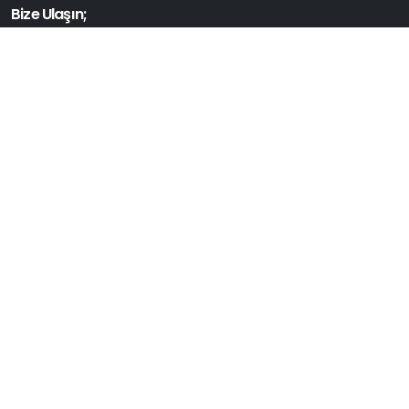
Bize Ulaşın;
0324 238 95 00
0324 231 96 97
info@mtso.org.tr
Kep Adresi: mtso@hs01.kep.tr
İletişim Formu
Çağrı Merkezi;
0850 304 33 33
Bera Yazılım, Tüm Hakları Saklıdır. 2025