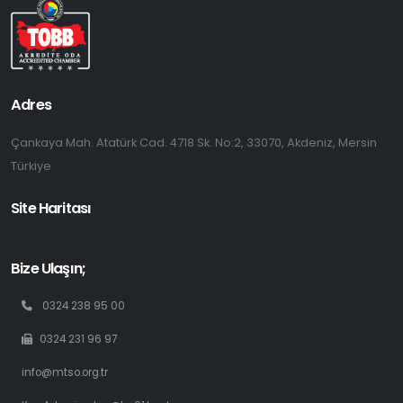
Adres
Çankaya Mah. Atatürk Cad. 4718 Sk. No:2, 33070, Akdeniz, Mersin
Türkiye
Site Haritası
Bize Ulaşın;
0324 238 95 00
0324 231 96 97
info@mtso.org.tr