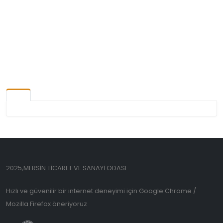
2025,MERSİN TİCARET VE SANAYİ ODASI
Hızlı ve güvenilir bir internet deneyimi için Google Chrome /
Mozilla Firefox öneriyoruz