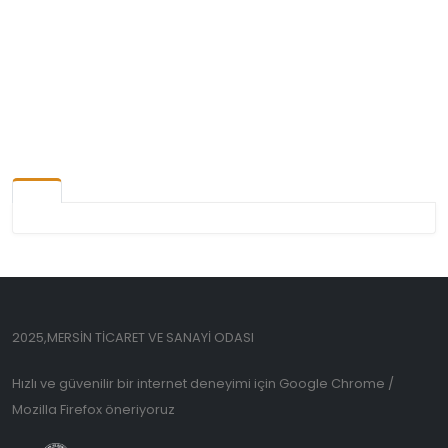
2025,MERSİN TİCARET VE SANAYİ ODASI
Hızlı ve güvenilir bir internet deneyimi için Google Chrome /
Mozilla Firefox öneriyoruz