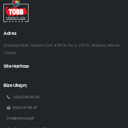
Adres
Çankaya Mah. Atatürk Cad. 4718 Sk. No:2, 33070, Akdeniz, Mersin
Türkiye
Site Haritası
Bize Ulaşın;
0324 238 95 00
0324 231 96 97
info@mtso.org.tr