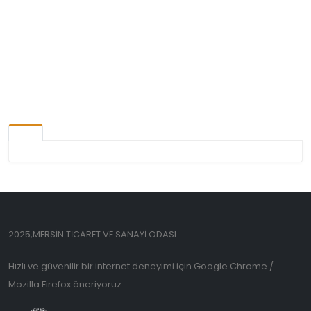
2025,MERSİN TİCARET VE SANAYİ ODASI
Hızlı ve güvenilir bir internet deneyimi için Google Chrome /
Mozilla Firefox öneriyoruz