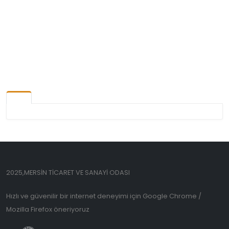
2025,MERSİN TİCARET VE SANAYİ ODASI
Hızlı ve güvenilir bir internet deneyimi için Google Chrome /
Mozilla Firefox öneriyoruz