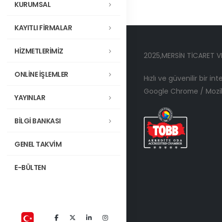
KURUMSAL
KAYITLI FİRMALAR
HİZMETLERİMİZ
2025,MERSİN TİCARET V
ONLİNE İŞLEMLER
Hızlı ve güvenilir bir in
Google Chrome / Mozill
YAYINLAR
BİLGİ BANKASI
GENEL TAKVİM
E-BÜLTEN