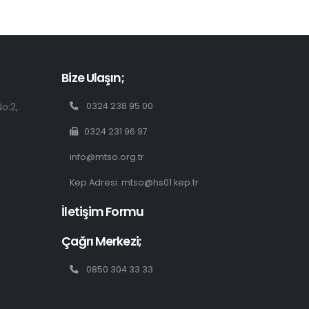
Bize Ulaşın;
o:2,
0324 238 95 00
0324 231 96 97
info@mtso.org.tr
Kep Adresi: mtso@hs01.kep.tr
İletişim Formu
Çağrı Merkezi;
0850 304 33 33