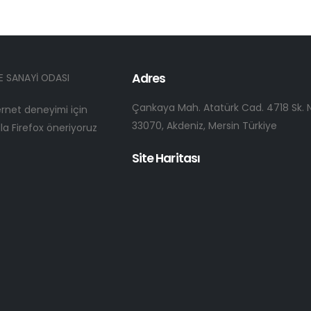
Adres
E SANAYİ ODASI
Çankaya Mah. Atatürk Cad. 4718 Sk. N
ternet deneyimi için
33070, Akdeniz, Mersin Türkiye
a Firefox öneriyoruz
Site Haritası