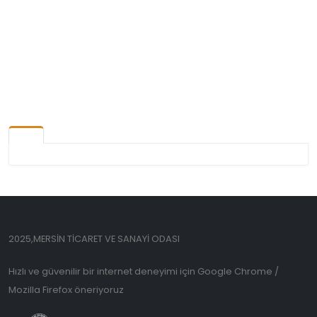
2025,MERSİN TİCARET VE SANAYİ ODASI
Hızlı ve güvenilir bir internet deneyimi için Google Chrome /
Mozilla Firefox öneriyoruz