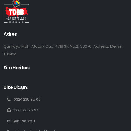
Adres
Çankaya Mah. Atatürk Cad. 4718 Sk. No:2, 33070, Akdeniz, Mersin
Türkiye
Site Haritası
Bize Ulaşın;
0324 238 95 00
0324 231 96 97
info@mtso.org.tr