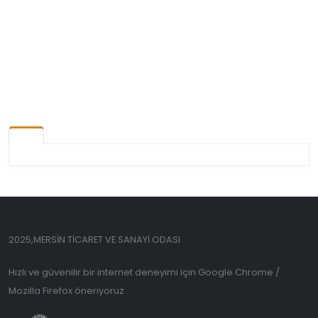
2025,MERSİN TİCARET VE SANAYİ ODASI
Hızlı ve güvenilir bir internet deneyimi için Google Chrome /
Mozilla Firefox öneriyoruz